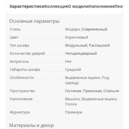
Характеристики
Коллекция
О модели
Наполнение
Похож
Основные параметры
Стиль
Модерн,
Современный
Цвет
Коричневый
Тип шкафа
Модульный
,
Распашной
Количество дверей
Четырехдверный
Антресоль
Нет
Габариты шкафа
Средний
Особенности
Выдвижные ящики, Под
одежду
Пространство
Гостиная
,
Прихожая
,
Спальня
Наполнение
Вешалы, Выдвижные ящики,
Полки
Фурнитура
Премиум
Материалы и декор