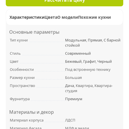
Характеристики
Цвета
О модели
Похожие кухни
Основные параметры
Тип кухни
Модульная
,
Прямая
,
С барной
стойкой
Стиль
Современный
Цвет
Бежевый
,
Графит
,
Черный
Особенности
Под встроенную технику
Размер кухни
Большая
Пространство
Дача
, Квартира, Квартира-
студия
Фурнитура
Премиум
Материалы и декор
Материал корпуса
ЛДСП
Материал фасада
МДФ в эмали