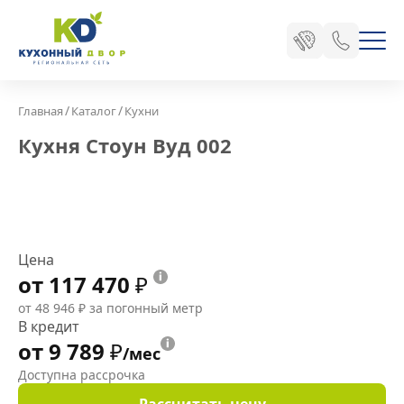
/
/
Главная
Каталог
Кухни
Кухня Стоун Вуд 002
Цена
от 117 470
₽
от 48 946
₽
за погонный метр
В кредит
от 9 789
₽
/мес
Доступна рассрочка
Рассчитать цену