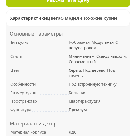
Характеристики
Цвета
О модели
Похожие кухни
Основные параметры
Тип кухни
Г-образная,
Модульная
,
С
полуостровом
Стиль
Минимализм
,
Скандинавский
,
Современный
Цвет
Серый
,
Под дерево
, Под
камень
Особенности
Под встроенную технику
Размер кухни
Большая
Пространство
Квартира-студия
Фурнитура
Премиум
Материалы и декор
Материал корпуса
ЛДСП